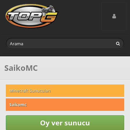
Toggle navig
SaikoMC
Minecraft Sunucuları
Saikomc
Oy ver sunucu