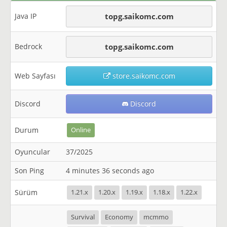
Java IP
topg.saikomc.com
Bedrock
topg.saikomc.com
Web Sayfası
store.saikomc.com
Discord
Discord
Durum
Online
Oyuncular
37/2025
Son Ping
4 minutes 36 seconds ago
Sürüm
1.21.x
1.20.x
1.19.x
1.18.x
1.22.x
Survival
Economy
mcmmo