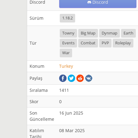
Discord
Discord
Sürüm
1.18.2
Towny
Big Map
Dynmap
Earth
Tür
Events
Combat
PVP
Roleplay
War
Konum
Turkey
Paylaş
Sıralama
1411
Skor
0
Son
16 Jun 2025
Güncelleme
Katılım
08 Mar 2025
Tarihi