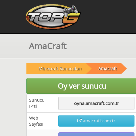
AmaCraft
Minecraft Sunucuları
Amacraft
Oy ver sunucu
Sunucu
oyna.amacraft.com.tr
IP'si
Web
amacraft.com.tr
Sayfası