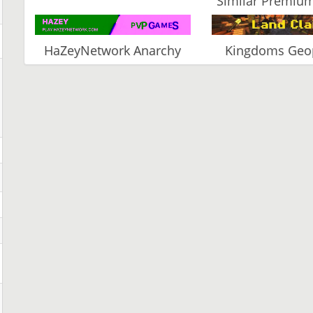
Similar Premium
HaZeyNetwork Anarchy
Kingdoms Geop