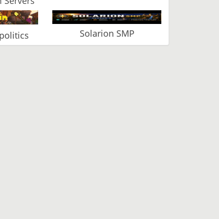
 Servers
Solarion SMP
olitics