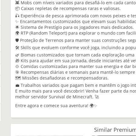
👾 Mobs com níveis variados para desafiá-lo em cada cant
📦 Caixas repletas de recompensas raras e valiosas.
🎣 Experiência de pesca aprimorada com novos peixes e te
✨ Encantamentos customizados que elevam suas habilidad
🌟 Sistema de Prestígio para os jogadores mais dedicados.
🌍 RTP (Random Teleport) para explorar o mundo com facil
🛡️ Proteção de Terrenos para manter suas construções seg
🛠️ Skills que evoluem conforme você joga, incluindo a pop
🌿 Biomas customizados que tornam cada exploração uma 
🎁 Kits para ajudar em sua jornada, desde iniciantes até ve
🍲 Comidas customizadas para manter sua energia e dar b
🎯 Recompensas diárias e semanais para mantê-lo sempre
🗺️ Missões desafiadoras e recompensadoras.
💼 Trabalhos variados que pagam bem e mantêm o jogo int
E muito mais para você descobrir! Venha fazer parte da n
melhor servidor Survival de Minecraft. 🚀
Entre agora e comece sua aventura! 🌍✨
Similar Premium