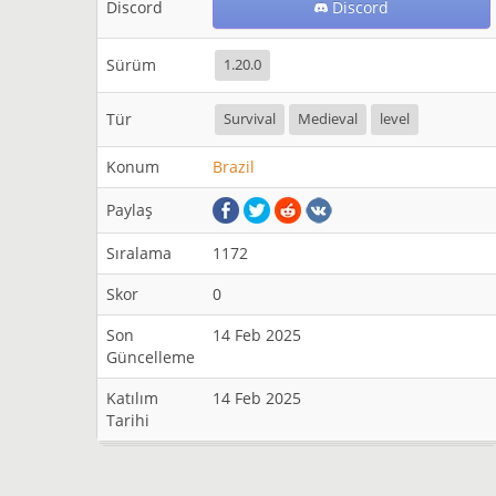
Discord
Discord
Sürüm
1.20.0
Tür
Survival
Medieval
level
Konum
Brazil
Paylaş
Sıralama
1172
Skor
0
Son
14 Feb 2025
Güncelleme
Katılım
14 Feb 2025
Tarihi