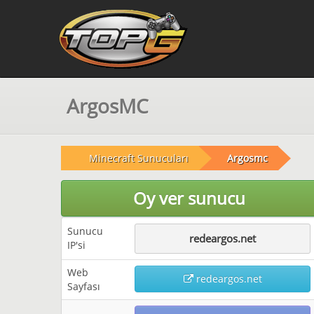
ArgosMC
Minecraft Sunucuları
Argosmc
Oy ver sunucu
Sunucu
redeargos.net
IP'si
Web
redeargos.net
Sayfası