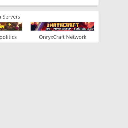
 Servers
olitics
OnryxCraft Network