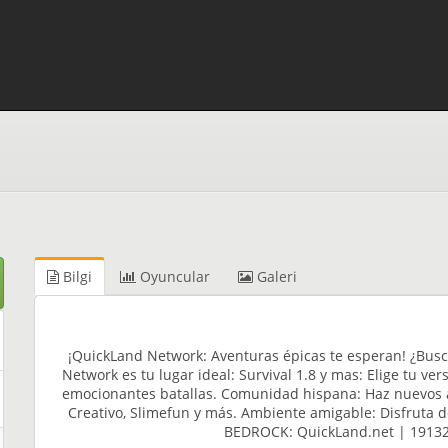
Bilgi
Oyuncular
Galeri
¡QuickLand Network: Aventuras épicas te esperan! ¿Bus
Network es tu lugar ideal: Survival 1.8 y mas: Elige tu ve
emocionantes batallas. Comunidad hispana: Haz nuevos a
Creativo, Slimefun y más. Ambiente amigable: Disfruta de
BEDROCK: QuickLand.net | 19132 