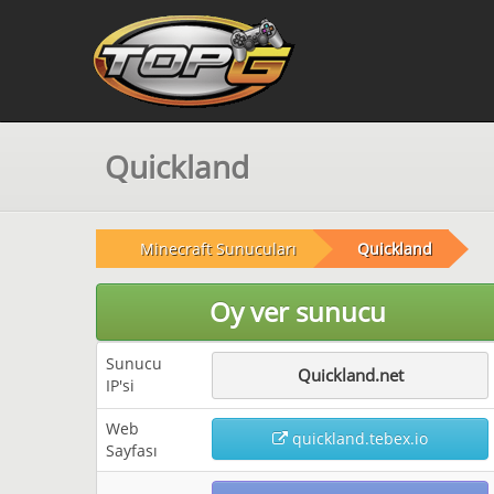
Quickland
Minecraft Sunucuları
Quickland
Oy ver sunucu
Sunucu
Quickland.net
IP'si
Web
quickland.tebex.io
Sayfası