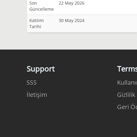
Son
22 May 2026
Güncelleme
Katılım
30 May 2024
Tarihi
Support
Term
SSS
Kullanı
İletişim
Gizlilik
Geri 