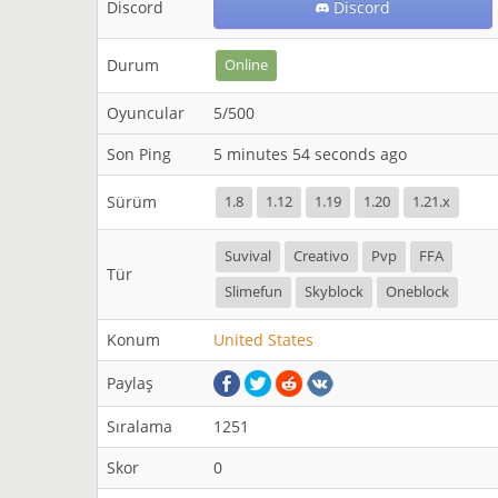
Discord
Discord
Durum
Online
Oyuncular
5/500
Son Ping
5 minutes 54 seconds ago
Sürüm
1.8
1.12
1.19
1.20
1.21.x
Suvival
Creativo
Pvp
FFA
Tür
Slimefun
Skyblock
Oneblock
Konum
United States
Paylaş
Sıralama
1251
Skor
0