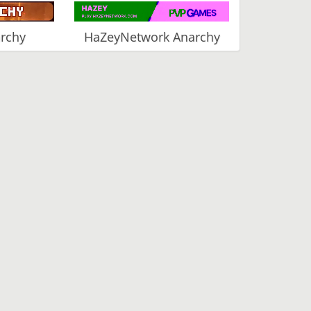
archy
HaZeyNetwork Anarchy