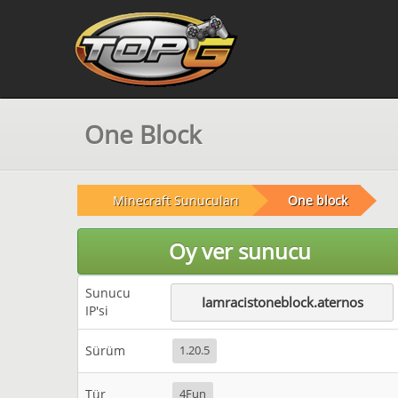
One Block
Minecraft Sunucuları
One block
Oy ver sunucu
Sunucu
Iamracistoneblock.aternos
IP'si
Sürüm
1.20.5
Tür
4Fun