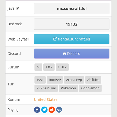
Java IP
mc.suncraft.lol
Bedrock
19132
Web Sayfası
tienda.suncraft.lol
Discord
Discord
Sürüm
All
1.8.x
1.20.x
1vs1
BoxPvP
Arena Pvp
Abilities
Tür
PvP Survival
Pokemon
Cobblemon
Konum
United States
Paylaş