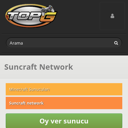
Toggle navig
Suncraft Network
Minecraft Sunucuları
Suncraft network
Oy ver sunucu