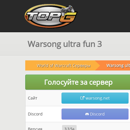
Warsong ultra fun 3
World of Warcraft Серверы
Warsong ult
Голосуйте за сервер
Сайт
warsong.net
Discord
Discord
Версия
3.3.5a