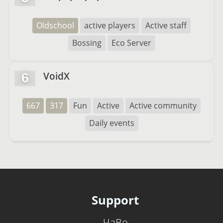
Oldschool
active players
Active staff
Bossing
Eco Server
VoidX
6
667
317
Fun
Active
Active community
Daily events
Support
ЧаВо