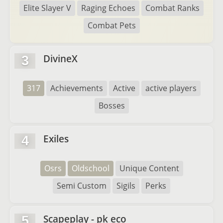
Elite Slayer V
Raging Echoes
Combat Ranks
Combat Pets
DivineX
3
317
Achievements
Active
active players
Bosses
Exiles
4
Osrs
Oldschool
Unique Content
Semi Custom
Sigils
Perks
Scapeplay - pk eco
5