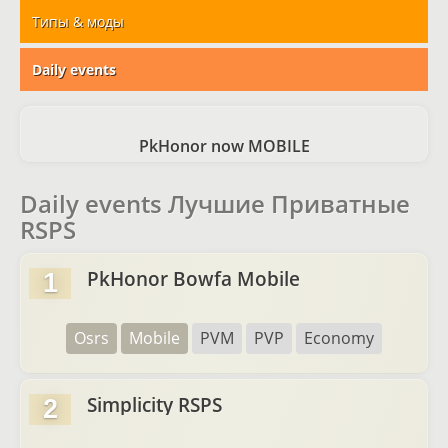
Типы & моды
Daily events
PkHonor now MOBILE
Daily events Лучшие Приватные
RSPS
PkHonor Bowfa Mobile
1
Osrs
Mobile
PVM
PVP
Economy
Simplicity RSPS
2