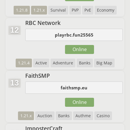
1.21.8
1.21.x
Survival
PVP
PvE
Economy
RBC Network
12
playrbc.fun25565
Online
1.21.4
Active
Adventure
Banks
Big Map
FaithSMP
13
faithsmp.eu
Online
1.21.x
Auction
Banks
Authme
Casino
ImposterCraft