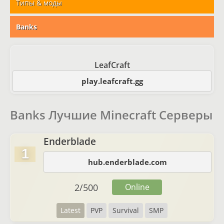
Типы & моды
Banks
LeafCraft
play.leafcraft.gg
Banks Лучшие Minecraft Серверы
Enderblade
1
hub.enderblade.com
2
/
500
Online
Latest
PVP
Survival
SMP