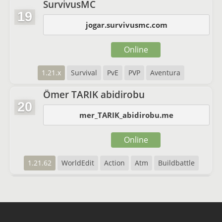
SurvivusMC
19
jogar.survivusmc.com
Online
1.21.x
Survival
PvE
PVP
Aventura
Ömer TARIK abidirobu
20
mer_TARIK_abidirobu.me
Online
1.21.62
WorldEdit
Action
Atm
Buildbattle