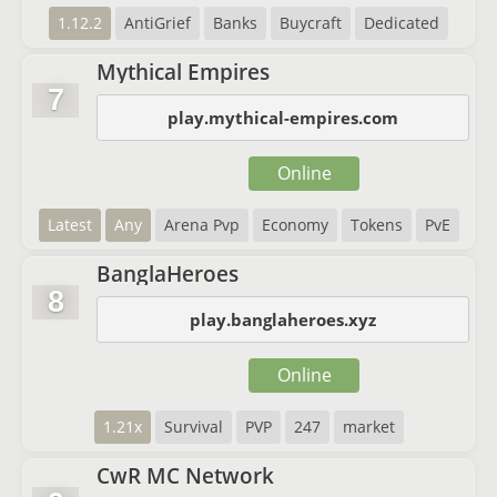
1.12.2
AntiGrief
Banks
Buycraft
Dedicated
Mythical Empires
7
play.mythical-empires.com
Online
Latest
Any
Arena Pvp
Economy
Tokens
PvE
BanglaHeroes
8
play.banglaheroes.xyz
Online
1.21x
Survival
PVP
247
market
CwR MC Network