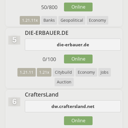
50
/
800
Online
1.21.11x
Banks
Geopolitical
Economy
DIE-ERBAUER.DE
5
die-erbauer.de
0
/
100
Online
1.21.11
1.21x
Citybuild
Economy
Jobs
Auction
CraftersLand
6
dw.craftersland.net
Online