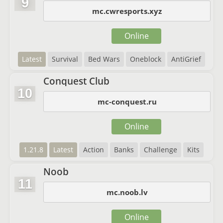
9
mc.cwresports.xyz
Online
Latest
Survival
Bed Wars
Oneblock
AntiGrief
Conquest Club
10
mc-conquest.ru
Online
1.21.8
Latest
Action
Banks
Challenge
Kits
Noob
11
mc.noob.lv
Online