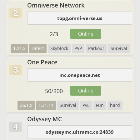
Omniverse Network
2
topg.omni-verse.us
2
/
3
Online
1.21.x
Latest
Skyblock
PVP
Parkour
Survival
One Peace
3
mc.onepeace.net
50
/
300
Online
26.1.x
1.21.11
Survival
PvE
Fun
hard
Odyssey MC
4
odysseymc.ultramc.co:24839