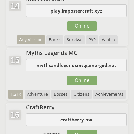
14
play.impostercraft.xyz
Online
Any Version
Banks
Survival
PVP
Vanilla
Myths Legends MC
15
mythsandlegendsmc.gamergod.net
Online
1.21x
Adventure
Bosses
Citizens
Achievements
CraftBerry
16
craftberry.pw