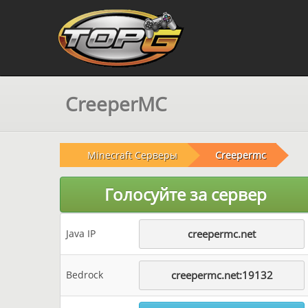
CreeperMC
Minecraft Серверы
Creepermc
Голосуйте за сервер
Java IP
creepermc.net
Bedrock
creepermc.net:19132