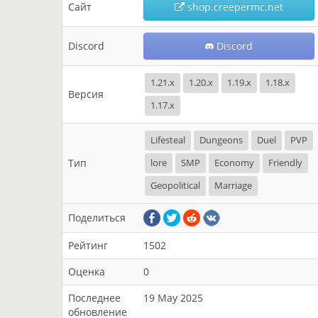
Сайт
shop.creepermc.net
Discord
Discord
1.21.x
1.20.x
1.19.x
1.18.x
Версия
1.17.x
Lifesteal
Dungeons
Duel
PVP
Тип
lore
SMP
Economy
Friendly
Geopolitical
Marriage
Поделиться
Рейтинг
1502
Оценка
0
Последнее
19 May 2025
обновление