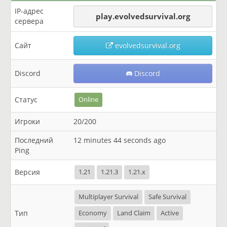
IP-адрес
play.evolvedsurvival.org
сервера
Сайт
evolvedsurvival.org
Discord
Discord
Статус
Online
Игроки
20/200
Последний
12 minutes 44 seconds ago
Ping
Версия
1.21
1.21.3
1.21.x
Multiplayer Survival
Safe Survival
Тип
Economy
Land Claim
Active