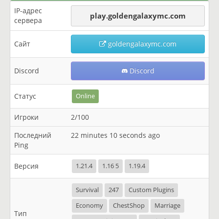
IP-адрес
play.goldengalaxymc.com
сервера
Сайт
goldengalaxymc.com
Discord
Discord
Статус
Online
Игроки
2/100
Последний
22 minutes 10 seconds ago
Ping
Версия
1.21.4
1.16 5
1.19.4
Survival
247
Custom Plugins
Economy
ChestShop
Marriage
Тип