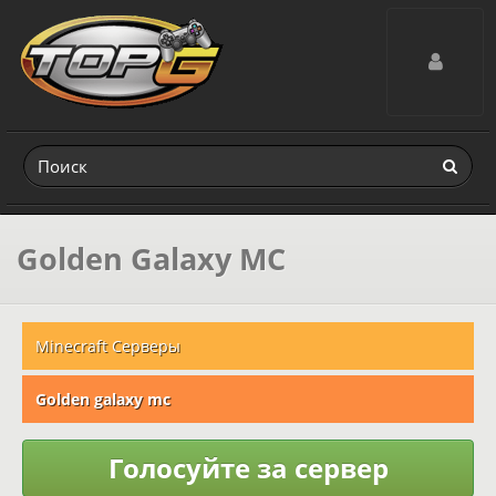
Toggle navig
Golden Galaxy MC
Minecraft Серверы
Golden galaxy mc
Голосуйте за сервер