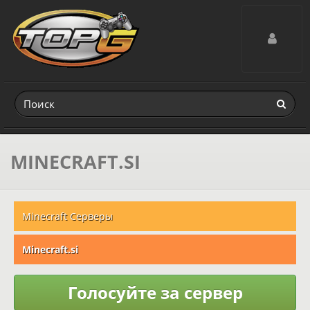
Toggle navig
MINECRAFT.SI
Minecraft Серверы
Minecraft.si
Голосуйте за сервер