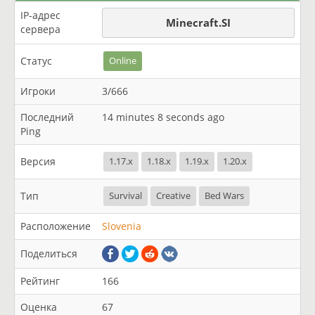
IP-адрес
Minecraft.SI
сервера
Статус
Online
Игроки
3/666
Последний
14 minutes 8 seconds ago
Ping
Версия
1.17.x
1.18.x
1.19.x
1.20.x
Тип
Survival
Creative
Bed Wars
Расположение
Slovenia
Поделиться
Рейтинг
166
Оценка
67