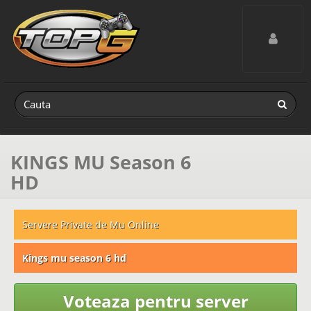
Toggle navig
KINGS MU Season 6
HD
Servere Private de Mu Online
Kings mu season 6 hd
Voteaza pentru server