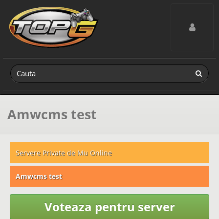
Toggle navig
Amwcms test
Servere Private de Mu Online
Amwcms test
Voteaza pentru server