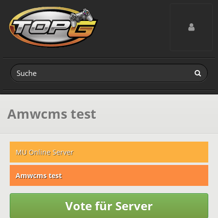
Toggle navig
Amwcms test
MU Online Server
Amwcms test
Vote für Server