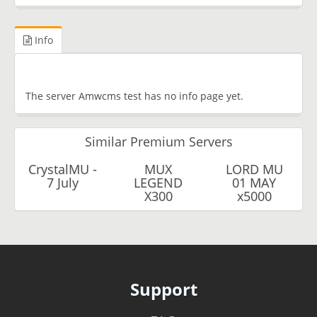
Info
The server Amwcms test has no info page yet.
Similar Premium Servers
CrystalMU -
MUX
LORD MU
7 July
LEGEND
01 MAY
X300
x5000
Support