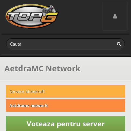
Toggle navig
AetdraMC Network
Servere Minecraft
Aetdramc network
Voteaza pentru server