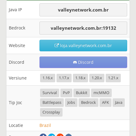
Java IP
valleynetwork.com.br
Bedrock
valleynetwork.com.br:19132
Website
loja.valleynetwork.com.br
Discord
Discord
Versiune
1.16.x
1.17.x
1.18.x
1.20.x
1.21.x
Survival
PvP
Bukkit
mcMMO
Tip Joc
Battlepass
Jobs
Bedrock
AFK
Java
Crossplay
Locatie
Brazil