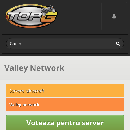
Toggle navig
Valley Network
Servere Minecraft
Valley network
Voteaza pentru server