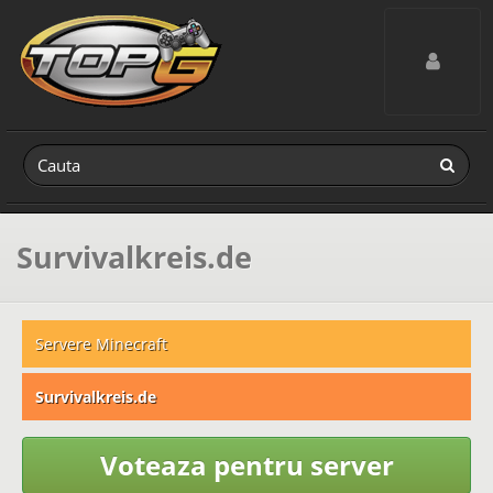
Toggle navig
Survivalkreis.de
Servere Minecraft
Survivalkreis.de
Voteaza pentru server