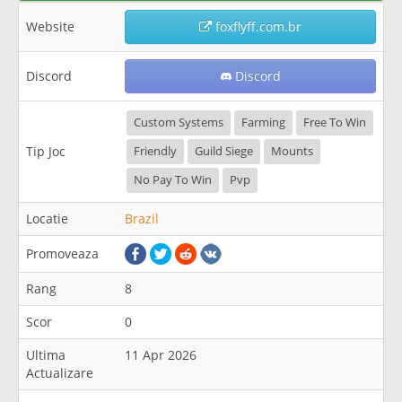
Website
foxflyff.com.br
Discord
Discord
Custom Systems
Farming
Free To Win
Tip Joc
Friendly
Guild Siege
Mounts
No Pay To Win
Pvp
Locatie
Brazil
Promoveaza
Rang
8
Scor
0
Ultima
11 Apr 2026
Actualizare