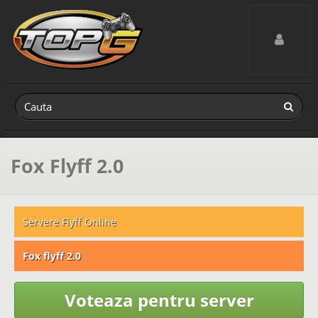
Toggle navig
Fox Flyff 2.0
Servere Flyff Online
Fox flyff 2.0
Voteaza pentru server