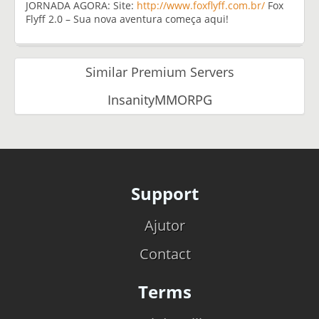
JORNADA AGORA: Site:
http://www.foxflyff.com.br/
Fox
Flyff 2.0 – Sua nova aventura começa aqui!
Similar Premium Servers
InsanityMMORPG
Support
Ajutor
Contact
Terms