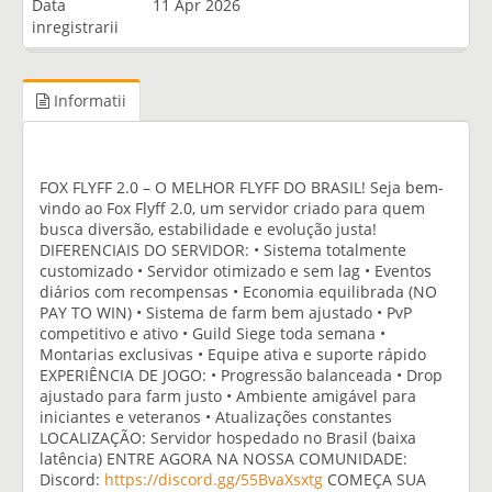
Data
11 Apr 2026
inregistrarii
Informatii
FOX FLYFF 2.0 – O MELHOR FLYFF DO BRASIL! Seja bem-
vindo ao Fox Flyff 2.0, um servidor criado para quem
busca diversão, estabilidade e evolução justa!
DIFERENCIAIS DO SERVIDOR: • Sistema totalmente
customizado • Servidor otimizado e sem lag • Eventos
diários com recompensas • Economia equilibrada (NO
PAY TO WIN) • Sistema de farm bem ajustado • PvP
competitivo e ativo • Guild Siege toda semana •
Montarias exclusivas • Equipe ativa e suporte rápido
EXPERIÊNCIA DE JOGO: • Progressão balanceada • Drop
ajustado para farm justo • Ambiente amigável para
iniciantes e veteranos • Atualizações constantes
LOCALIZAÇÃO: Servidor hospedado no Brasil (baixa
latência) ENTRE AGORA NA NOSSA COMUNIDADE:
Discord:
https://discord.gg/55BvaXsxtg
COMEÇA SUA