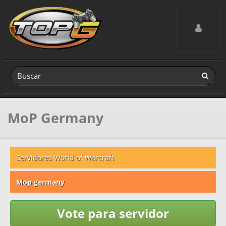
Toggle navig
MoP Germany
Servidores World of Warcraft
Mop germany
Vote para servidor