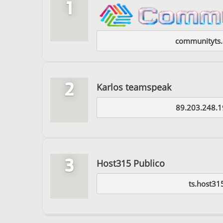
1
communityts.
2
Karlos teamspeak
89.203.248.1
3
Host315 Publico
ts.host31