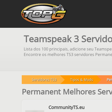
Teamspeak 3 Servid
Lista dos 100 principais, adicione seu Teamspe
Encontre os melhores TS3 servidores Permanen
Servidores TS3
Tipos & Mods
Pe
Permanent Melhores Ser
CommunityTS.eu