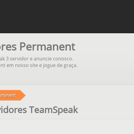
ores Permanent
ak 3 servidor e anuncie conosco.
t em nosso site e jogue de graça.
rmanent
vidores TeamSpeak