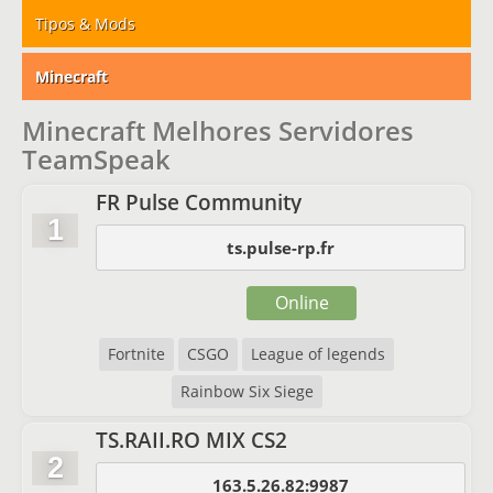
Tipos & Mods
Minecraft
Minecraft Melhores Servidores
TeamSpeak
FR Pulse Community
1
ts.pulse-rp.fr
Online
Fortnite
CSGO
League of legends
Rainbow Six Siege
TS.RAII.RO MIX CS2
2
163.5.26.82:9987