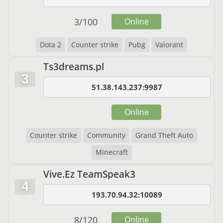
3
/
100
Online
Dota 2
Counter strike
Pubg
Valorant
Ts3dreams.pl
3
51.38.143.237:9987
Online
Counter strike
Community
Grand Theft Auto
Minecraft
Vive.Ez TeamSpeak3
4
193.70.94.32:10089
8
/
120
Online