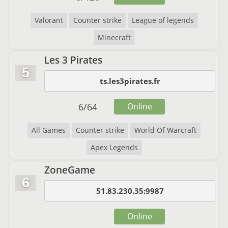
Valorant
Counter strike
League of legends
Minecraft
Les 3 Pirates
5
ts.les3pirates.fr
6
/
64
Online
All Games
Counter strike
World Of Warcraft
Apex Legends
ZoneGame
6
51.83.230.35:9987
Online