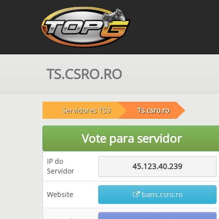
TS.CSRO.RO
Servidores TS3
Ts.csro.ro
Vote para servidor
IP do
45.123.40.239
Servidor
Website
bans.csro.ro