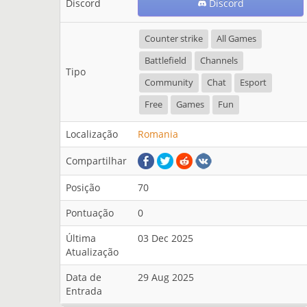
Discord
Discord
Counter strike
All Games
Battlefield
Channels
Tipo
Community
Chat
Esport
Free
Games
Fun
Localização
Romania
Compartilhar
Posição
70
Pontuação
0
Última
03 Dec 2025
Atualização
Data de
29 Aug 2025
Entrada