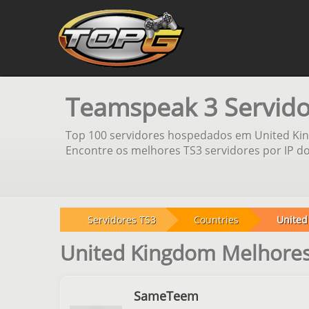
Teamspeak 3 Servid
Top 100 servidores hospedados em United Kin
Encontre os melhores TS3 servidores por IP do 
Servidores TS3
Countries
United
United Kingdom Melhore
SameTeem