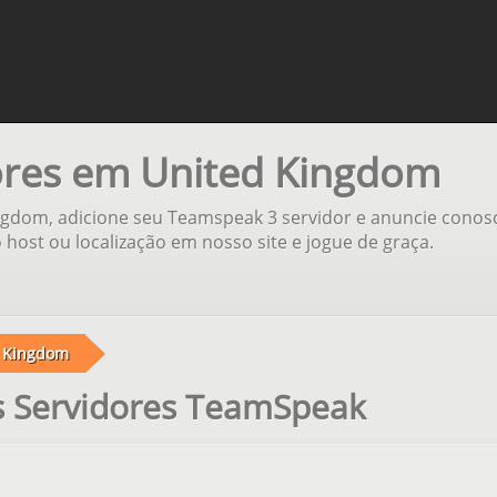
ores em United Kingdom
gdom, adicione seu Teamspeak 3 servidor e anuncie conos
host ou localização em nosso site e jogue de graça.
 Kingdom
s Servidores TeamSpeak