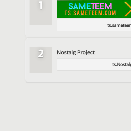
1
ts.samete
2
Nostalg Project
ts.Nostal