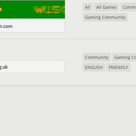
All
All Games
Commu
Gaming Community
em.com
Community
Gaming C
g.uk
ENGLISH
FRIENDLY