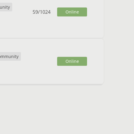
nity
59
/
1024
Online
ommunity
Online