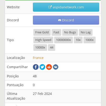
Website
aspidanetwork.com
Discord
Discord
Free Gold
Fast
No Bugs
No Lag
Tipo
High Speed
10000000x
10x
1000x
10000x
44
Localização
France
Compartilhar
Posição
48
Pontuação
0
Última
27 Feb 2024
Atualização