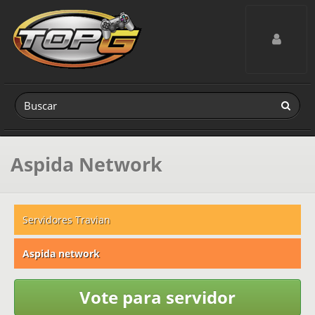
Toggle navig
Aspida Network
Servidores Travian
Aspida network
Vote para servidor