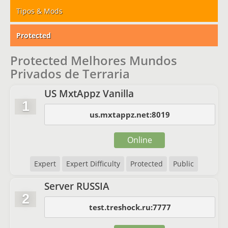
Tipos & Mods
Protected
Protected Melhores Mundos
Privados de Terraria
US MxtAppz Vanilla
1
us.mxtappz.net:8019
Online
Expert
Expert Difficulty
Protected
Public
Server RUSSIA
2
test.treshock.ru:7777