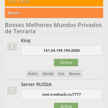
Tipos & Mods
Bosses
Bosses Melhores Mundos Privados
de Terraria
King
1
141.94.199.199:2000
Online
Public
Vanilla
Fun
Bosses
Server RUSSIA
2
test.treshock.ru:7777
Online