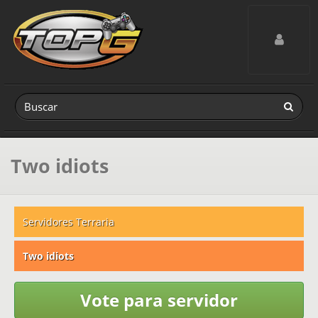
Toggle navig
Two idiots
Servidores Terraria
Two idiots
Vote para servidor