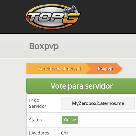
Boxpvp
Servidores Minecraft
Boxpvp
Vote para servidor
IP do
MyZerobox2.aternos.me
Servidor
Status
Online
Jogadores
0/∞