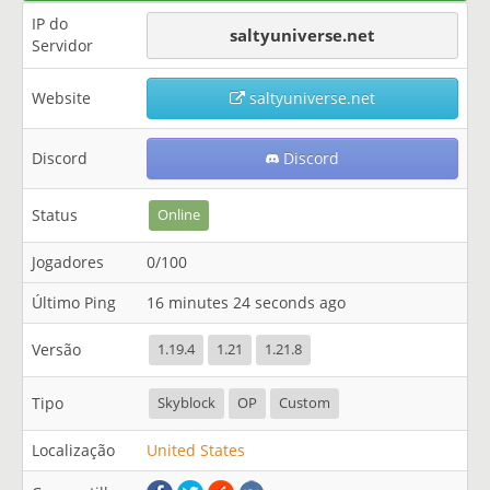
IP do
saltyuniverse.net
Servidor
Website
saltyuniverse.net
Discord
Discord
Status
Online
Jogadores
0/100
Último Ping
16 minutes 24 seconds ago
Versão
1.19.4
1.21
1.21.8
Tipo
Skyblock
OP
Custom
Localização
United States