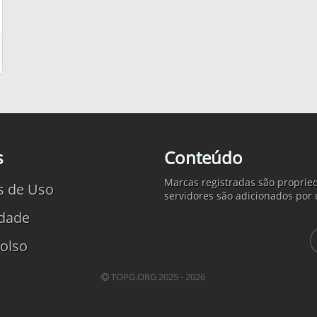
s
Conteúdo
Marcas registradas são propried
s de Uso
servidores são adicionados por 
idade
olso
TOPG.ORG 2025 - 2026