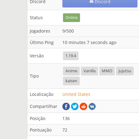
Discord
Discord
Status
Online
Jogadores
9/500
Último Ping
10 minutes 7 seconds ago
Versão
1.19.4
Anime
Vanilla
MMO
jujutsu
Tipo
kaisen
Localização
United States
Compartilhar
Posição
136
Pontuação
72