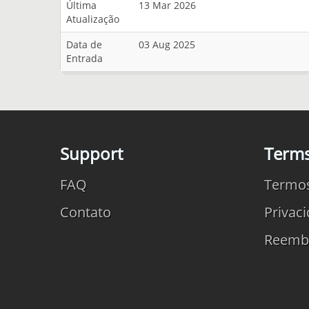
Última
13 Mar 2026
Atualização
Data de
03 Aug 2025
Entrada
Support
Term
FAQ
Termo
Contato
Privac
Reemb