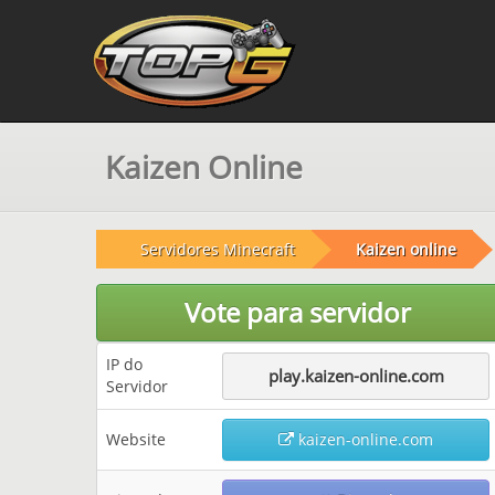
Kaizen Online
Servidores Minecraft
Kaizen online
Vote para servidor
IP do
play.kaizen-online.com
Servidor
Website
kaizen-online.com