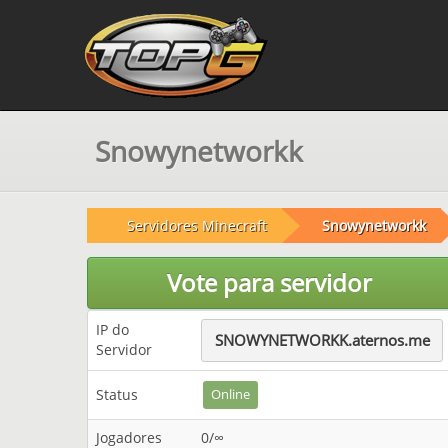
Snowynetworkk
Servidores Minecraft
Snowynetworkk
Vote para servidor
IP do
SNOWYNETWORKK.aternos.me
Servidor
Status
Online
Jogadores
0/∞