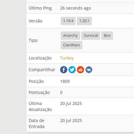
Último Ping
26 seconds ago
Versão
1.19.4
1.20.1
Anarchy
Survival
Box
Tipo
ClanWars
Localização
Turkey
Compartilhar
Posição
1809
Pontuação
0
Última
20 Jul 2025
Atualização
Data de
20 Jul 2025
Entrada