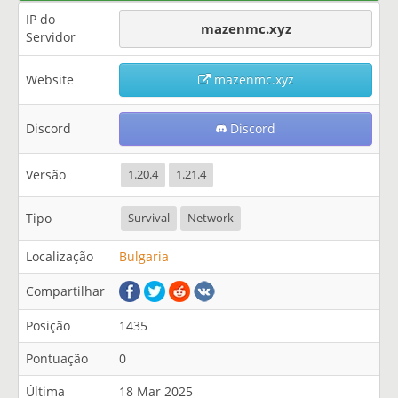
IP do
mazenmc.xyz
Servidor
Website
mazenmc.xyz
Discord
Discord
Versão
1.20.4
1.21.4
Tipo
Survival
Network
Localização
Bulgaria
Compartilhar
Posição
1435
Pontuação
0
Última
18 Mar 2025