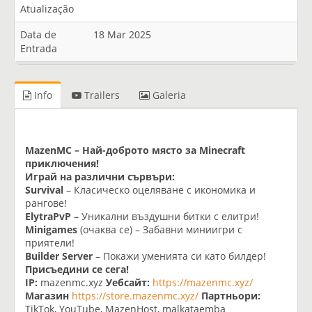
Atualização
Data de
18 Mar 2025
Entrada
Info
Trailers
Galeria
MazenMC – Най-доброто място за Minecraft
приключения!
Играй на различни сървъри:
Survival
– Класическо оцеляване с икономика и
рангове!
ElytraPvP
– Уникални въздушни битки с елитри!
Minigames
(очаква се) – Забавни миниигри с
приятели!
Builder Server
– Покажи уменията си като билдер!
Присъедини се сега!
IP:
mazenmc.xyz
Уебсайт:
https://mazenmc.xyz/
Магазин
https://store.mazenmc.xyz/
Партньори:
TikTok, YouTube, MazenHost, malkataemba