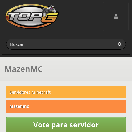
Toggle navig
MazenMC
Servidores Minecraft
Mazenmc
Vote para servidor