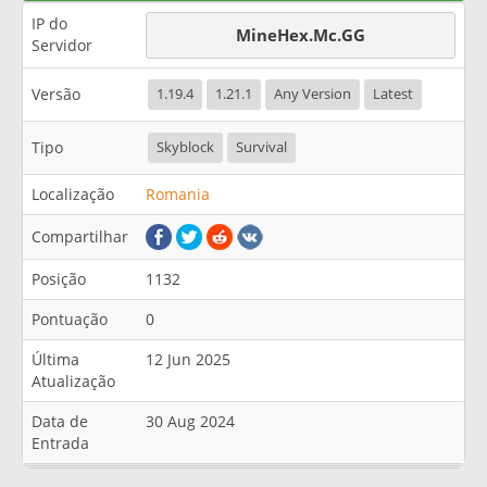
IP do
MineHex.Mc.GG
Servidor
Versão
1.19.4
1.21.1
Any Version
Latest
Tipo
Skyblock
Survival
Localização
Romania
Compartilhar
Posição
1132
Pontuação
0
Última
12 Jun 2025
Atualização
Data de
30 Aug 2024
Entrada