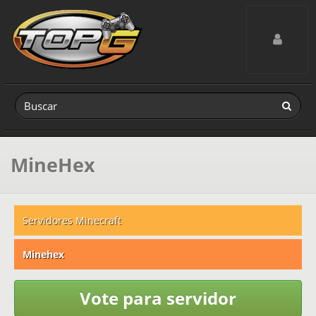
Toggle navig
MineHex
Servidores Minecraft
Minehex
Vote para servidor