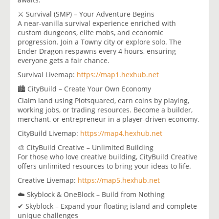
⚔️ Survival (SMP) – Your Adventure Begins
A near-vanilla survival experience enriched with
custom dungeons, elite mobs, and economic
progression. Join a Towny city or explore solo. The
Ender Dragon respawns every 4 hours, ensuring
everyone gets a fair chance.
Survival Livemap:
https://map1.hexhub.net
🏙 CityBuild – Create Your Own Economy
Claim land using Plotsquared, earn coins by playing,
working jobs, or trading resources. Become a builder,
merchant, or entrepreneur in a player-driven economy.
CityBuild Livemap:
https://map4.hexhub.net
🎨 CityBuild Creative – Unlimited Building
For those who love creative building, CityBuild Creative
offers unlimited resources to bring your ideas to life.
Creative Livemap:
https://map5.hexhub.net
☁️ Skyblock & OneBlock – Build from Nothing
✔ Skyblock – Expand your floating island and complete
unique challenges