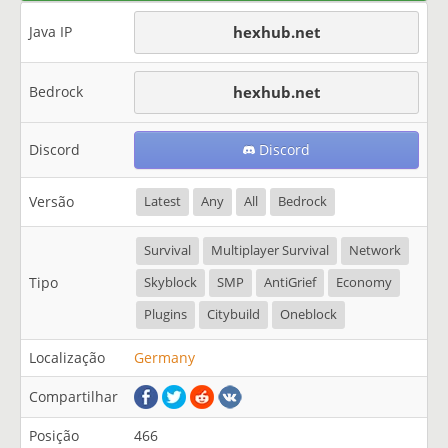
Java IP
hexhub.net
Bedrock
hexhub.net
Discord
Discord
Versão
Latest
Any
All
Bedrock
Survival
Multiplayer Survival
Network
Tipo
Skyblock
SMP
AntiGrief
Economy
Plugins
Citybuild
Oneblock
Localização
Germany
Compartilhar
Posição
466