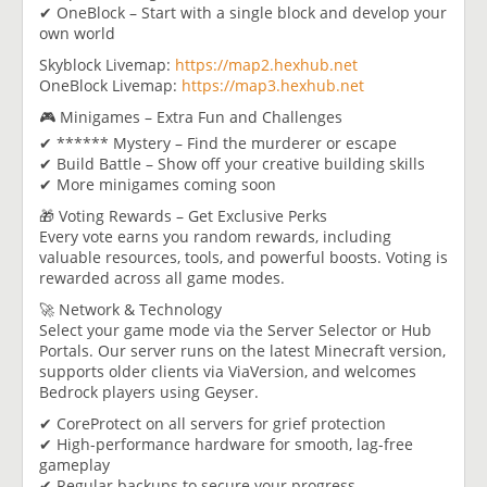
✔ OneBlock – Start with a single block and develop your
own world
Skyblock Livemap:
https://map2.hexhub.net
OneBlock Livemap:
https://map3.hexhub.net
🎮 Minigames – Extra Fun and Challenges
✔ ****** Mystery – Find the murderer or escape
✔ Build Battle – Show off your creative building skills
✔ More minigames coming soon
🎁 Voting Rewards – Get Exclusive Perks
Every vote earns you random rewards, including
valuable resources, tools, and powerful boosts. Voting is
rewarded across all game modes.
🚀 Network & Technology
Select your game mode via the Server Selector or Hub
Portals. Our server runs on the latest Minecraft version,
supports older clients via ViaVersion, and welcomes
Bedrock players using Geyser.
✔ CoreProtect on all servers for grief protection
✔ High-performance hardware for smooth, lag-free
gameplay
✔ Regular backups to secure your progress