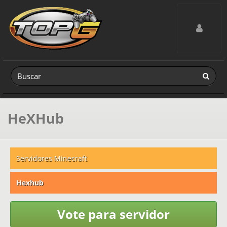
Toggle navig
HeXHub
Servidores Minecraft
Hexhub
Vote para servidor