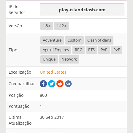
IP do
play.islandclash.com
Servidor
Versão
1.8.x
1.12.x
Adventure
Custom
Clash of clans
Tipo
Age of Empires
RPG
RTS
PvP
PvE
Unique
Network
Localização
United States
Compartilhar
Posição
800
Pontuação
1
Última
30 Sep 2017
Atualização