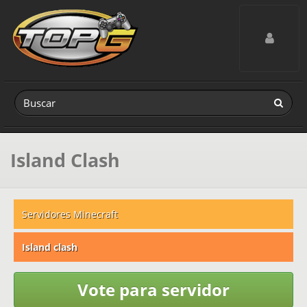
Toggle navig
Island Clash
Servidores Minecraft
Island clash
Vote para servidor