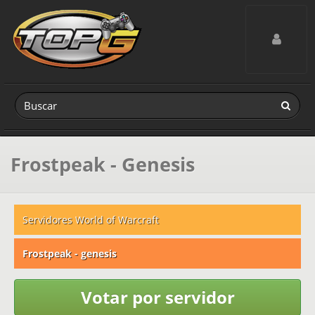
Toggle navig
Frostpeak - Genesis
Servidores World of Warcraft
Frostpeak - genesis
Votar por servidor