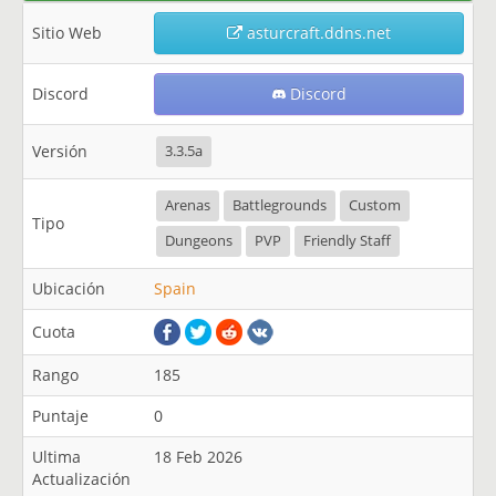
Sitio Web
asturcraft.ddns.net
Discord
Discord
Versión
3.3.5a
Arenas
Battlegrounds
Custom
Tipo
Dungeons
PVP
Friendly Staff
Ubicación
Spain
Cuota
Rango
185
Puntaje
0
Ultima
18 Feb 2026
Actualización