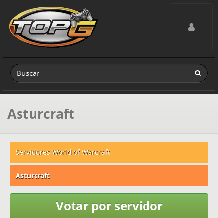
Toggle navig
Asturcraft
Servidores World of Warcraft
Asturcraft
Votar por servidor