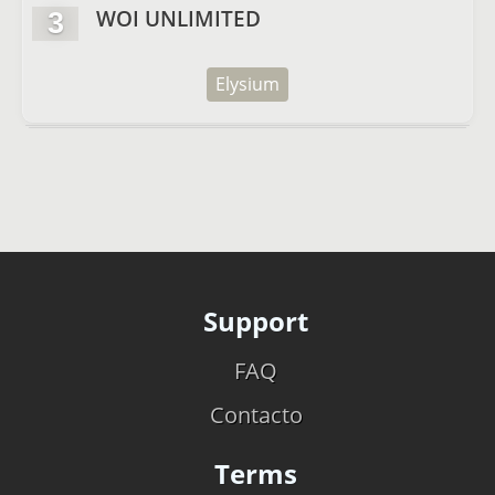
WOI UNLIMITED
3
Elysium
Support
FAQ
Contacto
Terms