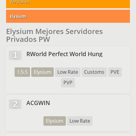
Versiones
Elysium
Elysium Mejores Servidores
Privados PW
RWorld Perfect World Hung
1
1.5.5
Elysium
Low Rate
Customs
PVE
PVP
ACGWIN
2
Elysium
Low Rate