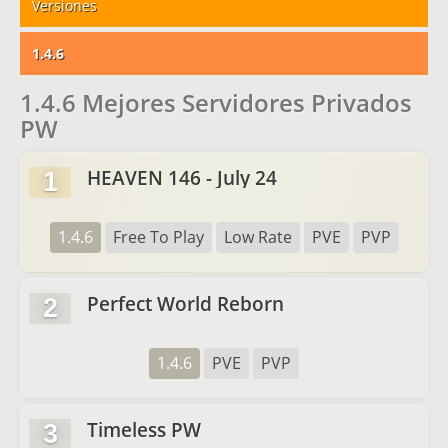
Versiones
1.4.6
1.4.6 Mejores Servidores Privados
PW
HEAVEN 146 - July 24
1
1.4.6
Free To Play
Low Rate
PVE
PVP
Perfect World Reborn
2
1.4.6
PVE
PVP
Timeless PW
3