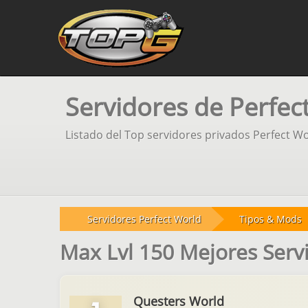
Servidores de Perfec
Listado del Top servidores privados Perfect Wo
Servidores Perfect World
Tipos & Mods
Max Lvl 150 Mejores Serv
Questers World