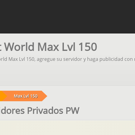
t World Max Lvl 150
rld Max Lvl 150, agregue su servidor y haga publicidad con
Max Lvl 150
idores Privados PW