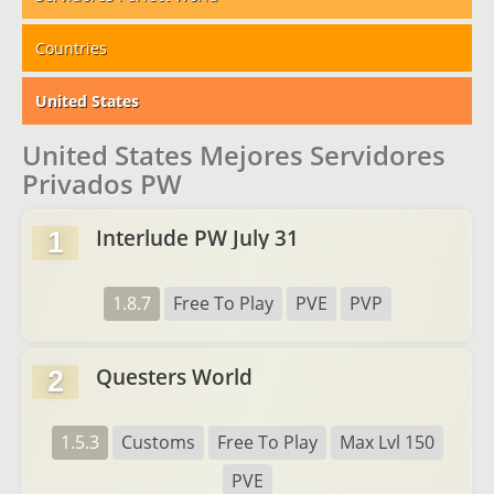
Countries
United States
United States Mejores Servidores
Privados PW
Interlude PW July 31
1
1.8.7
Free To Play
PVE
PVP
Questers World
2
1.5.3
Customs
Free To Play
Max Lvl 150
PVE