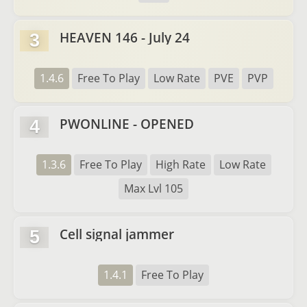
HEAVEN 146 - July 24
3
1.4.6
Free To Play
Low Rate
PVE
PVP
PWONLINE - OPENED
4
1.3.6
Free To Play
High Rate
Low Rate
Max Lvl 105
Cell signal jammer
5
1.4.1
Free To Play