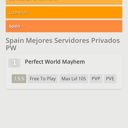
Countries
Spain
Spain Mejores Servidores Privados
PW
Perfect World Mayhem
1
1.5.5
Free To Play
Max Lvl 105
PVP
PVE