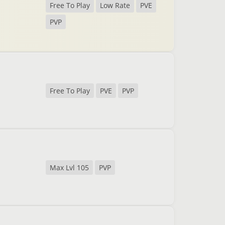
Free To Play
Low Rate
PVE
PVP
Free To Play
PVE
PVP
Max Lvl 105
PVP