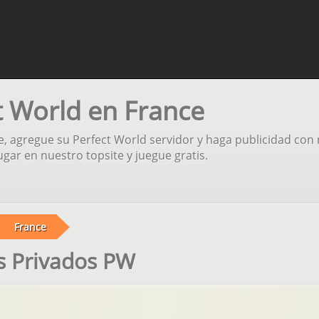
t World en France
 agregue su Perfect World servidor y haga publicidad con 
gar en nuestro topsite y juegue gratis.
France
s Privados PW