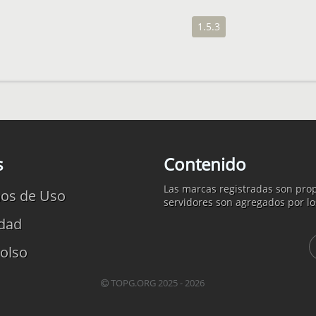
1.5.3
s
Contenido
Las marcas registradas son prop
os de Uso
servidores son agregados por lo
idad
olso
TOPG.ORG 2025 - 2026