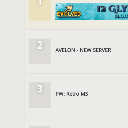
1
2
AVELON - NEW SERVER
3
PW: Retro MS