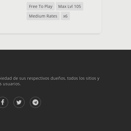
Free To Play
Max Lvl 105
Medium Rates
x6
iedad de sus respectivos dueños, todos los sitios y
s usuarios.