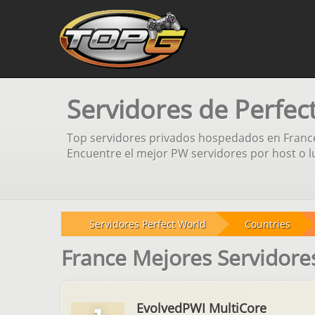
Servidores de Perfec
Top servidores privados hospedados en France,
Encuentre el mejor PW servidores por host o lu
Servidores Perfect World
Countries
France Mejores Servidore
EvolvedPWI MultiCore