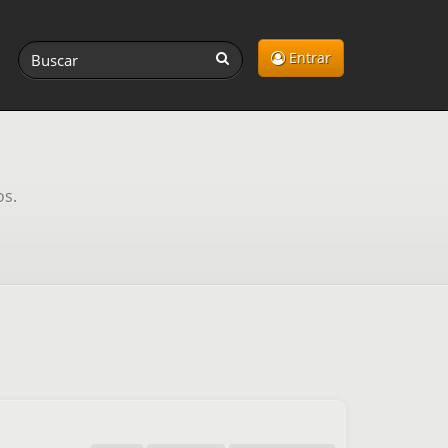
Entrar
os.