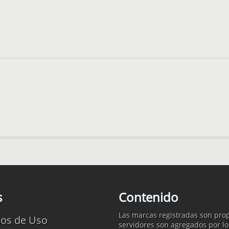
s
Contenido
Las marcas registradas son prop
os de Uso
servidores son agregados por lo