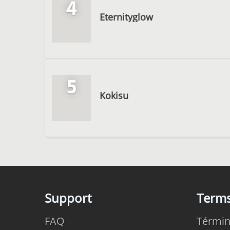
4
Eternityglow
5
Kokisu
Support
Term
FAQ
Términ