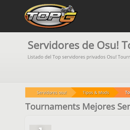
Servidores de Osu! 
Listado del Top servidores privados Osu! Tour
Servidores osu!
Tipos & Mods
To
Tournaments Mejores Ser