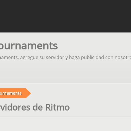
Tournaments
naments, agregue su servidor y haga publicidad con nosotr
urnaments
vidores de Ritmo