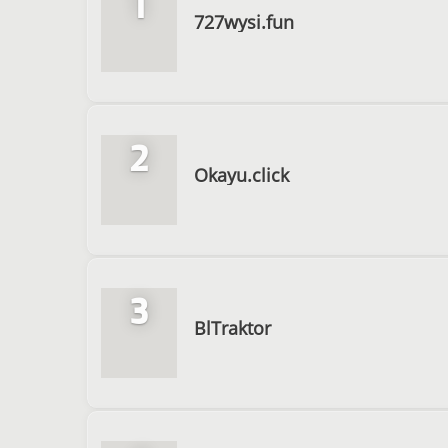
1
727wysi.fun
2
Okayu.click
3
BlTraktor