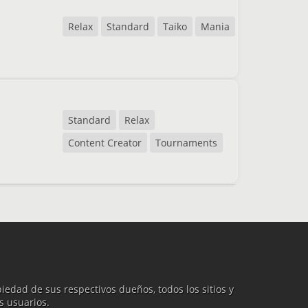
Relax
Standard
Taiko
Mania
Standard
Relax
Content Creator
Tournaments
iedad de sus respectivos dueños, todos los sitios y
s usuarios.