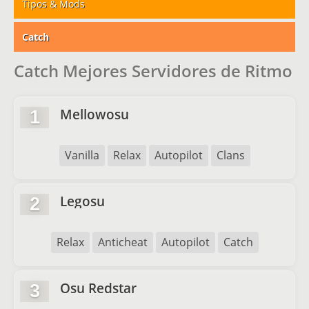
Tipos & Mods
Catch
Catch Mejores Servidores de Ritmo
Mellowosu
1
Vanilla
Relax
Autopilot
Clans
Legosu
2
Relax
Anticheat
Autopilot
Catch
Osu Redstar
3