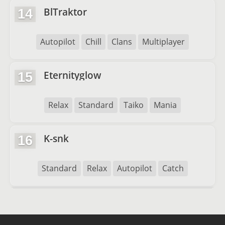
BlTraktor
14
Autopilot
Chill
Clans
Multiplayer
Eternityglow
15
Relax
Standard
Taiko
Mania
K-snk
16
Standard
Relax
Autopilot
Catch