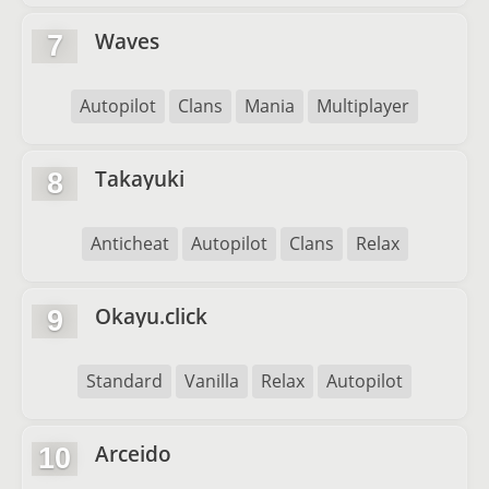
Waves
7
Autopilot
Clans
Mania
Multiplayer
Takayuki
8
Anticheat
Autopilot
Clans
Relax
Okayu.click
9
Standard
Vanilla
Relax
Autopilot
Arceido
10