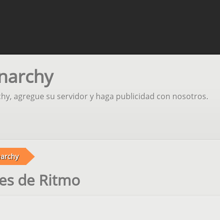
Anarchy
chy, agregue su servidor y haga publicidad con nosotros.
archy
es de Ritmo