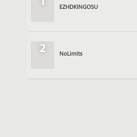
1
EZHDKINGOSU
2
NoLimits