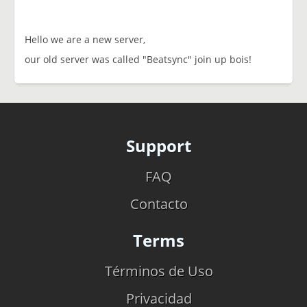
Hello we are a new server,
our old server was called "Beatsync" join up bois!
Support
FAQ
Contacto
Terms
Términos de Uso
Privacidad