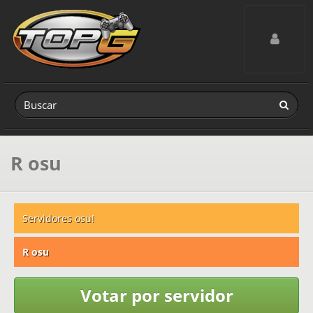
Toggle navig
R osu
Servidores osu!
R osu
Votar por servidor